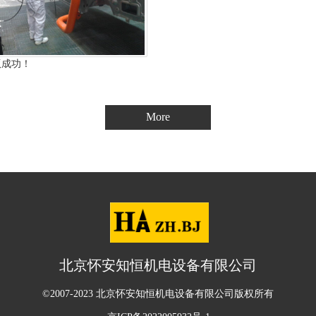
产品运输
版成功！
More
北京怀安知恒机电设备有限公司
©2007-2023 北京怀安知恒机电设备有限公司版权所有