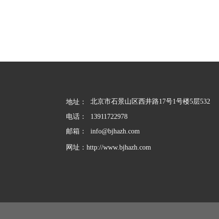
北京市石景山区西井路17号1号楼5层532
地址： 
电话：
13911722978
邮箱：  info@bjhazh.com
网址：http://www.bjhazh.com