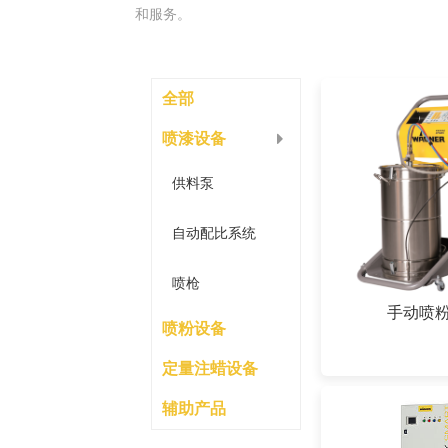
和服务。
全部
喷漆设备
供料泵
自动配比系统
喷枪
手动喷
喷粉设备
定量注蜡设备
辅助产品