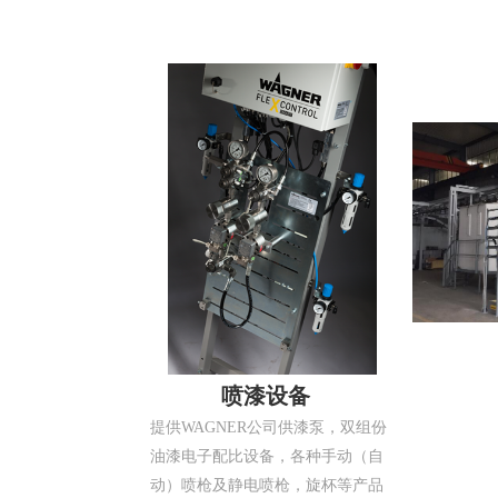
喷漆设备
提供WAGNER公司供漆泵，双组份
油漆电子配比设备，各种手动（自
动）喷枪及静电喷枪，旋杯等产品