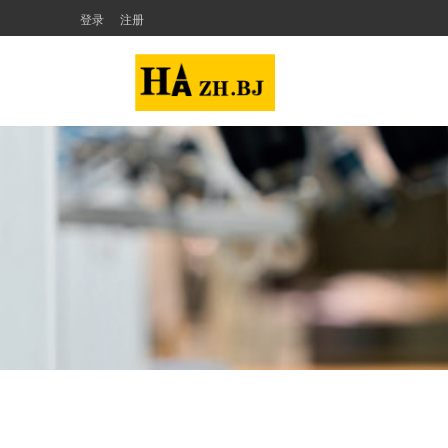
登录
注册